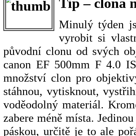
Tip – clona 
Minulý týden j
vyrobit si vlas
původní clonu od svých obje
canon EF 500mm F 4.0 IS 
množství clon pro objekti
stáhnou, vytisknout, vystři
voděodolný materiál. Kromě
zabere méně místa. Jedinou
páskou, určitě je to ale poř