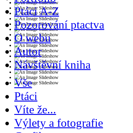
Ptáci A-Z
Pozorování ptactva
O webu
Autor
Návštěvní kniha
Vše
Ptáci
Víte že...
Výlety a fotografie