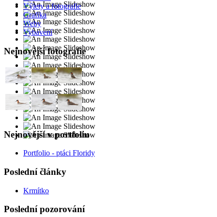
Výlety a fotografie
Grafika
Weby
Vybavení
Nejnovější fotografie
Nejnovější v portfoliu
Portfolio - ptáci Floridy
Poslední články
Krmítko
Poslední pozorování