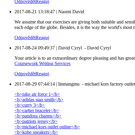
Odpovědět
Reaguj
2017-08-21 13:18:47
|
Naomi David
We assume that our exercises are giving both suitable and sensi
each edge of the globe. Besides, it is the way the world's mo
Odpovědět
Reaguj
2017-08-24 09:49:37
|
David Cyryl
-
David Cyryl
Your article is to an extraordinary degree pleasing and has great 
Coursework Writing Services
Odpovědět
Reaguj
2017-08-29 07:44:14
|
linmangmu
-
michael kors factory outlet
<b>nike air force 1</b>
<b>adidas stan smith</b>
<b>curry 3</b>
<b>cartier bracelet</b>
<b>pandora charms</b>
<b>patriots jersey</b>
<b>michael kors outlet online</b>
<b>kobe sneakers</b>