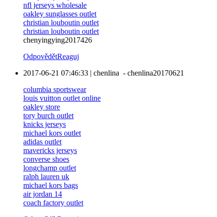
nfl jerseys wholesale
oakley sunglasses outlet
christian louboutin outlet
christian louboutin outlet
chenyingying2017426
Odpovědět
Reaguj
2017-06-21 07:46:33
|
chenlina
-
chenlina20170621
columbia sportswear
louis vuitton outlet online
oakley store
tory burch outlet
knicks jerseys
michael kors outlet
adidas outlet
mavericks jerseys
converse shoes
longchamp outlet
ralph lauren uk
michael kors bags
air jordan 14
coach factory outlet