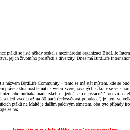
ce ptáků se jistě někdy setkal s mezinárodní organizací BirdLife Intern
va, jejich životního prostředí a diverzity. Dnes má BirdLife Internation
.
kt s názvem BirdLife Community – tento se má stát místem, kde se bud
em právě aktuálnost témat na webu zveřejňovaných ačkoliv se většinou j
aci hnízdícího buřňáka madeirského – jedná se o nejvzácnějšího evropsk
esetiletí zvedla až na 80 párů (celosvětová populace!) je nyní ve v
cích ptáků na Maltě je dalším palčivým tématem, oba tyto případy jsou
ojte se na: