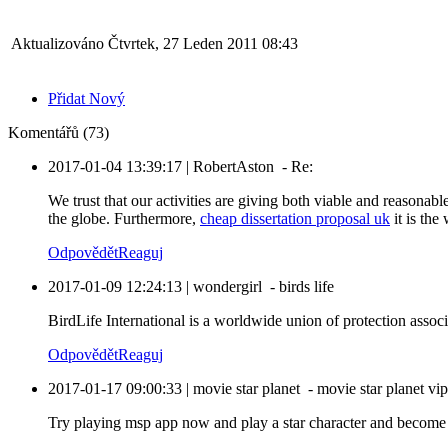
Aktualizováno Čtvrtek, 27 Leden 2011 08:43
Přidat Nový
Komentářů (73)
2017-01-04 13:39:17
|
RobertAston
-
Re:
We trust that our activities are giving both viable and reasona
the globe. Furthermore,
cheap dissertation proposal uk
it is the
Odpovědět
Reaguj
2017-01-09 12:24:13
|
wondergirl
-
birds life
BirdLife International is a worldwide union of protection assoc
Odpovědět
Reaguj
2017-01-17 09:00:33
|
movie star planet
-
movie star planet vip
Try playing msp app now and play a star character and become