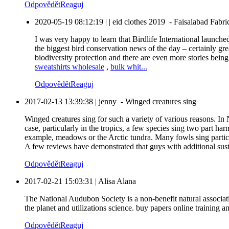
Odpovědět
Reaguj
2020-05-19 08:12:19
|
|
eid clothes 2019
-
Faisalabad Fabri
I was very happy to learn that Birdlife International launch
the biggest bird conservation news of the day – certainly gre
biodiversity protection and there are even more stories be
sweatshirts wholesale
,
bulk whit...
Odpovědět
Reaguj
2017-02-13 13:39:38
|
jenny
-
Winged creatures sing
Winged creatures sing for such a variety of various reasons. In 
case, particularly in the tropics, a few species sing two part ha
example, meadows or the Arctic tundra. Many fowls sing particul
A few reviews have demonstrated that guys with additional suste
Odpovědět
Reaguj
2017-02-21 15:03:31
|
Alisa Alana
The National Audubon Society is a non-benefit natural associat
the planet and utilizations science. buy papers online training a
Odpovědět
Reaguj