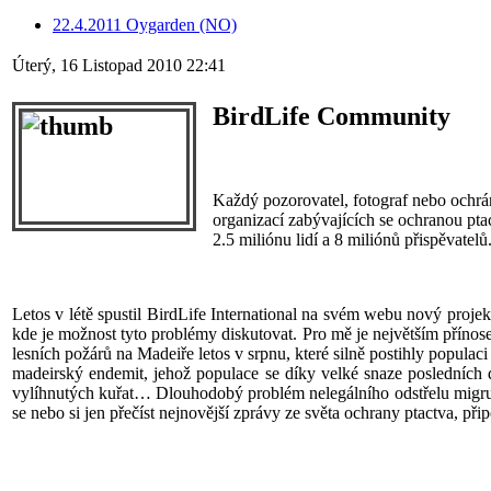
22.4.2011 Oygarden (NO)
Úterý, 16 Listopad 2010 22:41
BirdLife Community
Každý pozorovatel, fotograf nebo ochrán
organizací zabývajících se ochranou ptact
2.5 miliónu lidí a 8 miliónů přispěvatelů
Letos v létě spustil BirdLife International na svém webu nový proje
kde je možnost tyto problémy diskutovat. Pro mě je největším přínos
lesních požárů na Madeiře letos v srpnu, které silně postihly popul
madeirský endemit, jehož populace se díky velké snaze posledních d
vylíhnutých kuřat… Dlouhodobý problém nelegálního odstřelu migrují
se nebo si jen přečíst nejnovější zprávy ze světa ochrany ptactva, přip