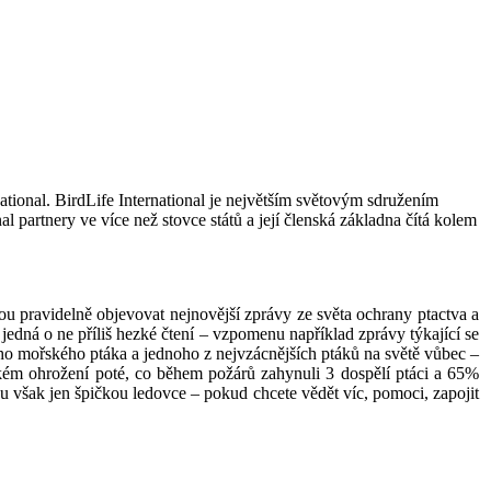
ational. BirdLife International je největším světovým sdružením
al partnery ve více než stovce států a její členská základna čítá kolem
ou pravidelně objevovat nejnovější zprávy ze světa ochrany ptactva a
edná o ne příliš hezké čtení – vzpomenu například zprávy týkající se
ého mořského ptáka a jednoho z nejvzácnějších ptáků na světě vůbec –
elkém ohrožení poté, co během požárů zahynuli 3 dospělí ptáci a 65%
 však jen špičkou ledovce – pokud chcete vědět víc, pomoci, zapojit