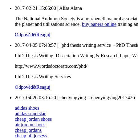
2017-02-21 15:06:00
|
Alisa Alana
The National Audubon Society is a non-benefit natural associat
the planet and utilizations science.
buy papers online
training an
Odpovědět
Reaguj
2017-04-05 07:48:57
|
|
phd thesis writing service
-
PhD Thesis
PhD Thesis Writing, Dissertation Writing & Research Paper Wri
http://www.wordsdoctorate.com/phd/
PhD Thesis Writing Services
Odpovědět
Reaguj
2017-04-26 03:16:20
|
chenyingying
-
chenyingying2017426
adidas shoes
adidas superstar
cheap jordan shoes
air jordan shoes
cheap jordans
cheap nfl jerseys