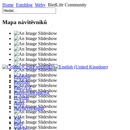
Home
Fotoblog
Weby
BirdLife Community
Mapa návštěvníků
Fotoblog
Portfolio
Ptáci A-Z
Pozorování ptactva
O webu
Autor
Návštěvní kniha
Vše
Ptáci
Víte že...