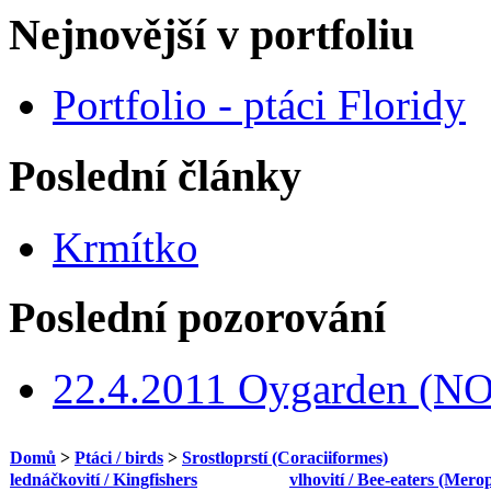
Nejnovější v portfoliu
Portfolio - ptáci Floridy
Poslední články
Krmítko
Poslední pozorování
22.4.2011 Oygarden (NO
Domů
>
Ptáci / birds
>
Srostloprstí (Coraciiformes)
lednáčkovití / Kingfishers
vlhovití / Bee-eaters (Mero