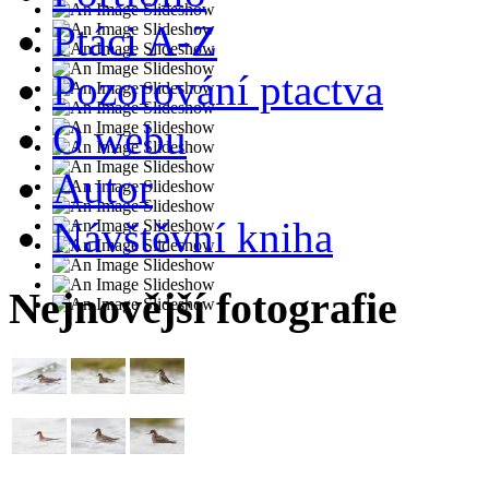
Ptáci A-Z
Pozorování ptactva
O webu
Autor
Návštěvní kniha
Nejnovější fotografie