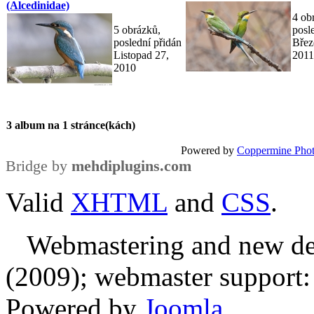
(Alcedinidae)
4 ob
5 obrázků,
posl
poslední přidán
Břez
Listopad 27,
2011
2010
3 album na 1 stránce(kách)
Powered by
Coppermine Phot
Bridge by
mehdiplugins.com
Valid
XHTML
and
CSS
.
Webmastering and new des
(2009); webmaster support: E
Powered by
Joomla