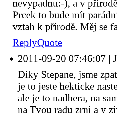
nevypadnu:-), a v přírodě
Prcek to bude mít parádn
vztah k přírodě. Měj se fa
Reply
Quote
2011-09-20 07:46:07
|
Diky Stepane, jsme zpat
je to jeste hekticke na
ale je to nadhera, na sa
na Tvou radu zrni a v z