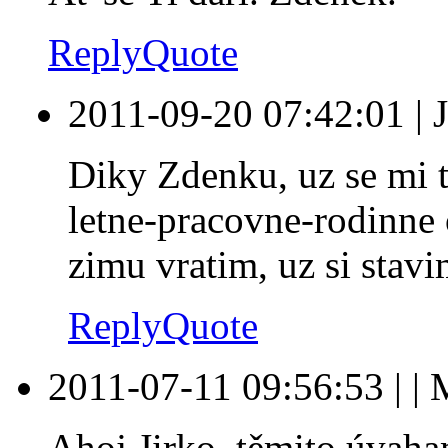
Reply
Quote
2011-09-20 07:42:01
|
Diky Zdenku, uz se mi t
letne-pracovne-rodinne 
zimu vratim, uz si stavi
Reply
Quote
2011-07-11 09:56:53
|
|
Ahoj Jirko, těmito úvaham