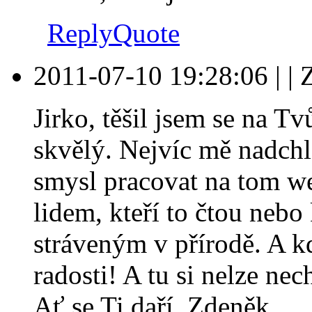
Reply
Quote
2011-07-10 19:28:06
|
|
Jirko, těšil jsem se na T
skvělý. Nejvíc mě nadchla
smysl pracovat na tom we
lidem, kteří to čtou neb
stráveným v přírodě. A kd
radosti! A tu si nelze nec
Ať se Ti daří. Zdeněk.