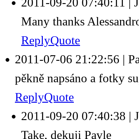
2011-09-20 07:40:11
|
J
Many thanks Alessandr
Reply
Quote
2011-07-06 21:22:56
|
Pa
pěkně napsáno a fotky su
Reply
Quote
2011-09-20 07:40:38
|
Take, dekuji Pavle