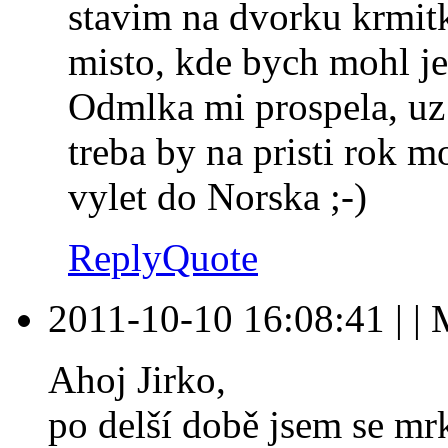
stavim na dvorku krmitk
misto, kde bych mohl je
Odmlka mi prospela, uz s
treba by na pristi rok m
vylet do Norska ;-)
Reply
Quote
2011-10-10 16:08:41
|
|
Ahoj Jirko,
po delší době jsem se mr