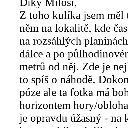
Diky Miloši,
Z toho kulíka jsem měl 
něm na lokalitě, kde čas
na rozsáhlých planinách 
dálce a po půlhodinovém
metrů od něj. Zde je nej
to spíš o náhodě. Dokon
póze ale ta fotka má bo
horizontem hory/obloha
je opravdu úžasný - na