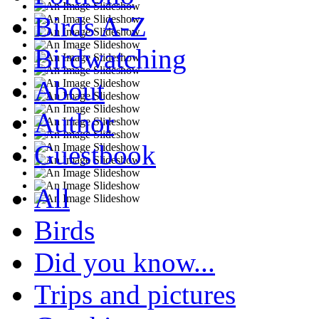
Birds A-Z
Birdwatching
About
Author
Guestbook
All
Birds
Did you know...
Trips and pictures