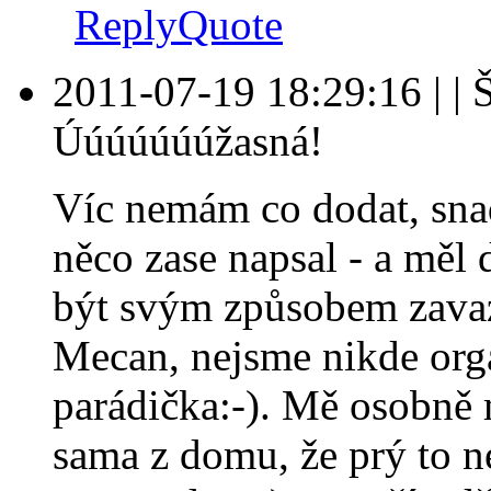
Reply
Quote
2011-07-19 18:29:16
|
|
Úúúúúúúžasná!
Víc nemám co dodat, snad 
něco zase napsal - a měl
být svým způsobem zavazuj
Mecan, nejsme nikde orga
parádička:-). Mě osobně 
sama z domu, že prý to n