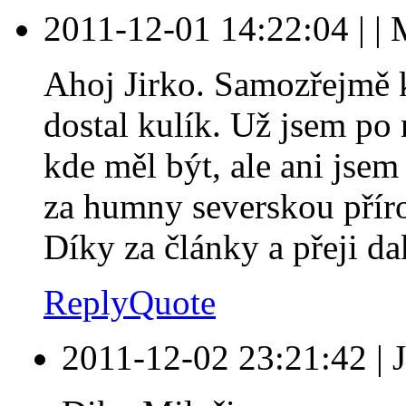
2011-12-01 14:22:04
|
|
M
Ahoj Jirko. Samozřejmě k
dostal kulík. Už jsem po 
kde měl být, ale ani jsem
za humny severskou přír
Díky za články a přeji da
Reply
Quote
2011-12-02 23:21:42
|