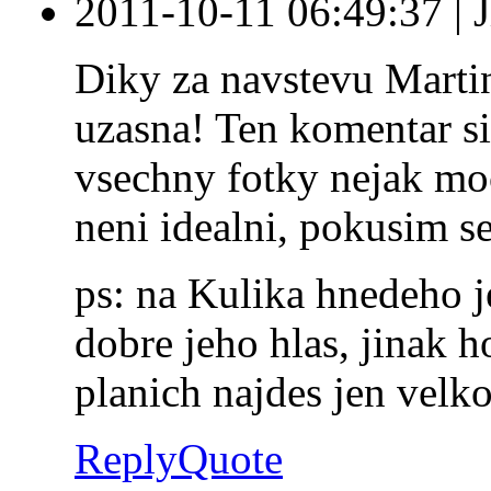
2011-10-11 06:49:37
|
J
Diky za navstevu Martin
uzasna! Ten komentar si
vsechny fotky nejak moc
neni idealni, pokusim se 
ps: na Kulika hnedeho je
dobre jeho hlas, jinak 
planich najdes jen velk
Reply
Quote