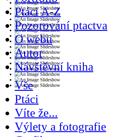
Ptáci A-Z
Pozorování ptactva
O webu
Autor
Návštěvní kniha
Vše
Ptáci
Víte že...
Výlety a fotografie