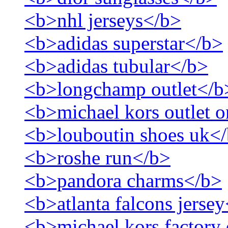
<b>nhl jerseys</b>
<b>adidas superstar</b>
<b>adidas tubular</b>
<b>longchamp outlet</b
<b>michael kors outlet o
<b>louboutin shoes uk<
<b>roshe run</b>
<b>pandora charms</b>
<b>atlanta falcons jerse
<b>michael kors factory 