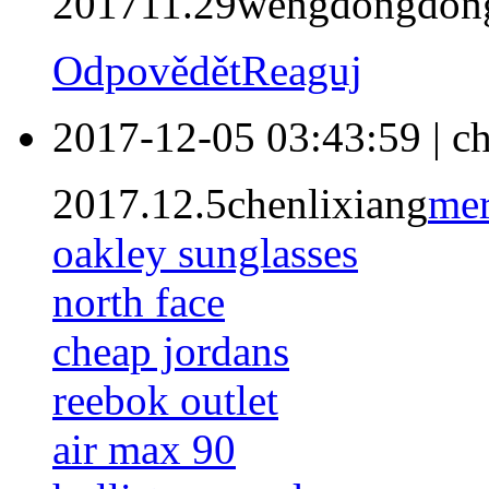
201711.29wengdongdon
Odpovědět
Reaguj
2017-12-05 03:43:59
|
ch
2017.12.5chenlixiang
mer
oakley sunglasses
north face
cheap jordans
reebok outlet
air max 90