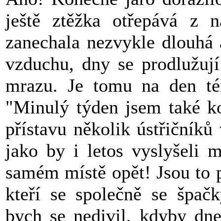
ještě ztěžka otřepává z 
zanechala nezvykle dlouhá a
vzduchu, dny se prodlužují
mrazu. Je tomu na den té
"Minulý týden jsem také ko
přístavu několik ústřičníků v
jako by i letos vyslyšeli 
samém místě opět! Jsou to p
kteří se společně se špačk
bych se nedivil, kdyby dne