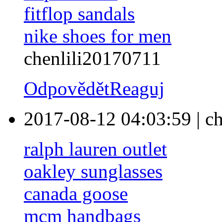
fitflop sandals
nike shoes for men
chenlili20170711
Odpovědět
Reaguj
2017-08-12 04:03:59
|
ch
ralph lauren outlet
oakley sunglasses
canada goose
mcm handbags