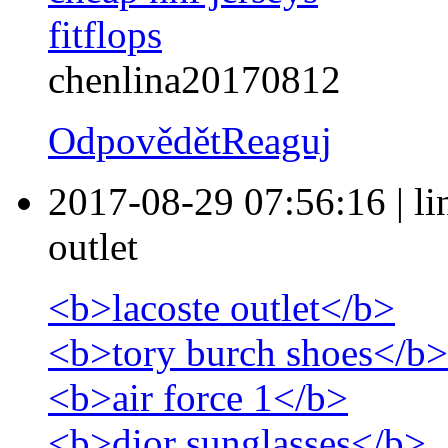
fitflops
chenlina20170812
Odpovědět
Reaguj
2017-08-29 07:56:16
|
l
outlet
<b>lacoste outlet</b>
<b>tory burch shoes</b>
<b>air force 1</b>
<b>dior sunglasses</b>