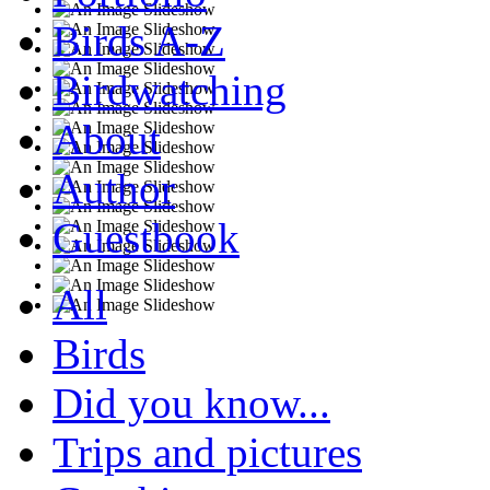
Birds A-Z
Birdwatching
About
Author
Guestbook
All
Birds
Did you know...
Trips and pictures