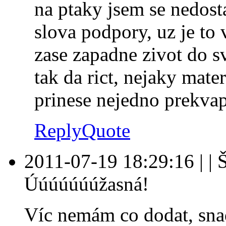
na ptaky jsem se nedost
slova podpory, uz je to 
zase zapadne zivot do svy
tak da rict, nejaky mate
prinese nejedno prekvap
Reply
Quote
2011-07-19 18:29:16
|
|
Úúúúúúúžasná!
Víc nemám co dodat, snad 