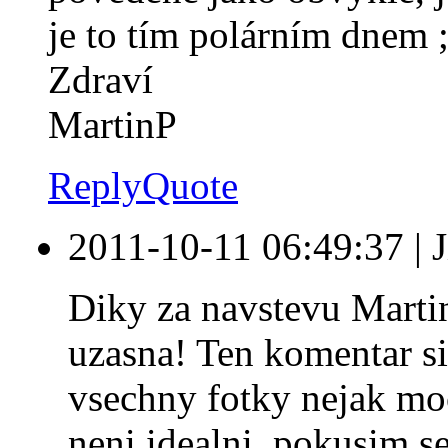
je to tím polárním dnem ;
Zdraví
MartinP
Reply
Quote
2011-10-11 06:49:37
|
J
Diky za navstevu Martin
uzasna! Ten komentar si
vsechny fotky nejak moc
neni idealni, pokusim se 