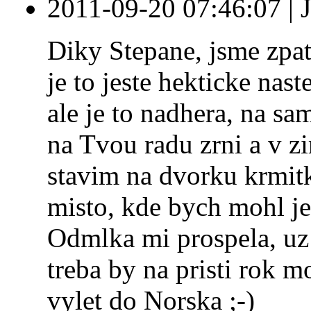
2011-09-20 07:46:07
|
Diky Stepane, jsme zpat
je to jeste hekticke na
ale je to nadhera, na sa
na Tvou radu zrni a v z
stavim na dvorku krmitk
misto, kde bych mohl je
Odmlka mi prospela, uz s
treba by na pristi rok m
vylet do Norska ;-)