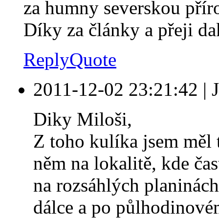
za humny severskou přír
Díky za články a přeji da
Reply
Quote
2011-12-02 23:21:42
|
Diky Miloši,
Z toho kulíka jsem měl 
něm na lokalitě, kde čas
na rozsáhlých planinách 
dálce a po půlhodinovém