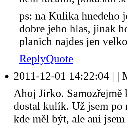
ps: na Kulika hnedeho je
dobre jeho hlas, jinak 
planich najdes jen velk
Reply
Quote
2011-12-01 14:22:04
|
|
M
Ahoj Jirko. Samozřejmě k
dostal kulík. Už jsem po 
kde měl být, ale ani jsem