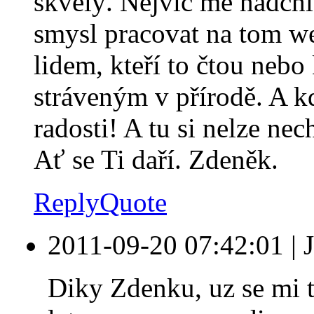
skvělý. Nejvíc mě nadchla
smysl pracovat na tom we
lidem, kteří to čtou neb
stráveným v přírodě. A kd
radosti! A tu si nelze nec
Ať se Ti daří. Zdeněk.
Reply
Quote
2011-09-20 07:42:01
|
Diky Zdenku, uz se mi t