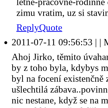
letne-pracovne-rodinne 
zimu vratim, uz si stavi
Reply
Quote
2011-07-11 09:56:53
|
|
Ahoj Jirko, těmito úvaham
by z toho byla, kdybys 
byl na focení existenčně z
ušlechtilá zábava..povinn
nic nestane, když se na m