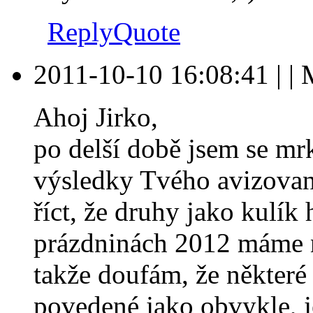
Reply
Quote
2011-10-10 16:08:41
|
|
Ahoj Jirko,
po delší době jsem se mr
výsledky Tvého avizova
říct, že druhy jako kulí
prázdninách 2012 máme 
takže doufám, že některé
povedené jako obvykle, je