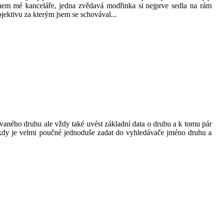
nem mé kanceláře, jedna zvědavá modřinka si nejprve sedla na rám
jektivu za kterým jsem se schovával...
ovaného druhu ale vždy také uvést základní data o druhu a k tomu pár
 někdy je velmi poučné jednoduše zadat do vyhledávače jméno druhu a