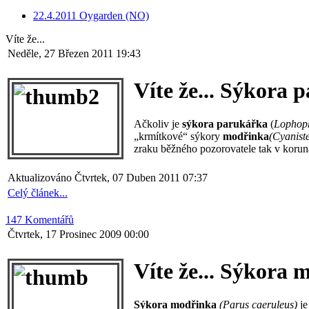
22.4.2011 Oygarden (NO)
Víte že...
Neděle, 27 Březen 2011 19:43
Víte že... Sýkora 
Ačkoliv je
sýkora parukářka
(
Lophoph
„krmítkové“ sýkory
modřinka
(
Cyanist
zraku běžného pozorovatele tak v korun
Aktualizováno Čtvrtek, 07 Duben 2011 07:37
Celý článek...
147 Komentářů
Čtvrtek, 17 Prosinec 2009 00:00
Víte že... Sýkora
Sýkora modřinka
(Parus caeruleus)
je