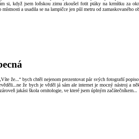
m si, když jsem loňskou zimu zkoušel fotit ptáky na krmítku za ok
do místnosti a usadila se na lampičce jen půl metru od zamaskovaného ob
obecná
Víte že...“ bych chtěl nejenom prezentovat pár svých fotografií popis
nevěděli...ne že bych je věděl já sám ale internet je mocný nástroj a
zároveň jakási škola ornitologie, ve které jsem úplným začátečníkem...