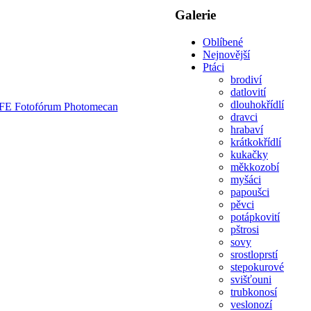
Galerie
Oblíbené
Nejnovější
Ptáci
brodiví
datlovití
dlouhokřídlí
dravci
hrabaví
krátkokřídlí
kukačky
měkkozobí
myšáci
papoušci
pěvci
potápkovití
pštrosi
sovy
srostloprstí
stepokurové
svišťouni
trubkonosí
veslonozí