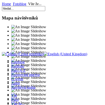
Home
Fotoblog
Víte že...
Mapa návštěvníků
Fotoblog
Portfolio
Ptáci A-Z
Pozorování ptactva
O webu
Autor
Návštěvní kniha
Vše
Ptáci
Víte že...