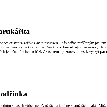
parukářka
anes cristatus)
(dříve
Parus cristatus
)
u nás běžně rozšířeným ptákem 
es caeruleus,
dříve
Parus caeruleus)
nebo
koňadřa
(Parus major)
. Je 
ách jehličnanů lehce uchází. Zkušenému pozorovateli však výskyt
par
 modřinka
 jedním z našich vůbec nejběžnějších a také nejznámějších ptáků. Může za