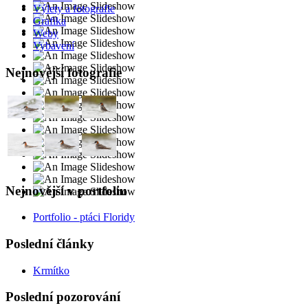
Výlety a fotografie
Grafika
Weby
Vybavení
Nejnovější fotografie
Nejnovější v portfoliu
Portfolio - ptáci Floridy
Poslední články
Krmítko
Poslední pozorování