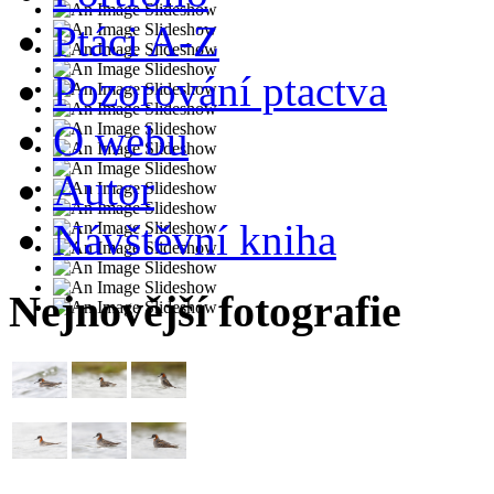
Ptáci A-Z
Pozorování ptactva
O webu
Autor
Návštěvní kniha
Nejnovější fotografie