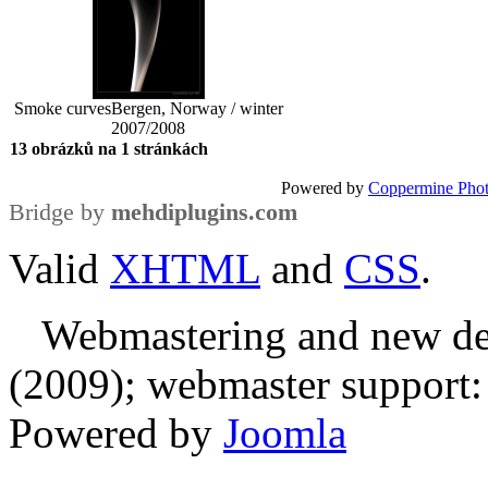
Smoke curves
Bergen, Norway / winter
2007/2008
13 obrázků na 1 stránkách
Powered by
Coppermine Phot
Bridge by
mehdiplugins.com
Valid
XHTML
and
CSS
.
Webmastering and new des
(2009); webmaster support: E
Powered by
Joomla