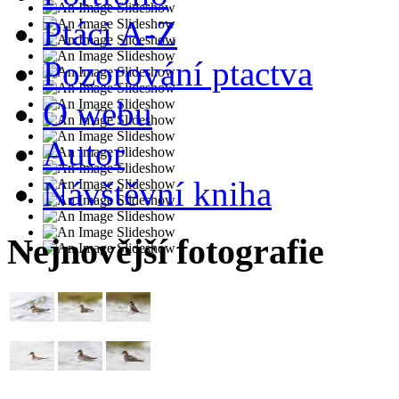
Ptáci A-Z
Pozorování ptactva
O webu
Autor
Návštěvní kniha
Nejnovější fotografie