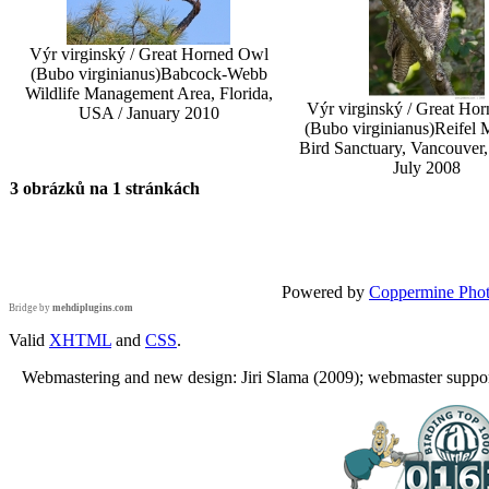
Výr virginský / Great Horned Owl
(Bubo virginianus)
Babcock-Webb
Wildlife Management Area, Florida,
Výr virginský / Great Ho
USA / January 2010
(Bubo virginianus)
Reifel 
Bird Sanctuary, Vancouver,
July 2008
3 obrázků na 1 stránkách
Powered by
Coppermine Phot
Bridge by
mehdiplugins.com
Valid
XHTML
and
CSS
.
Webmastering and new design: Jiri Slama (2009); webmaster support