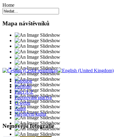
Home
Mapa návštěvníků
Fotoblog
Portfolio
Ptáci A-Z
Pozorování ptactva
O webu
Autor
Návštěvní kniha
Nejnovější fotografie