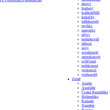
dravci
hrabaví
krátkokřídlí
kukačky
měkkozobí
myšáci
papoušci
pěvci
potápkovití
pštrosi
sovy
srostloprstí
stepokurové
svišťouni
trubkonosí
veslonozí
vrubozobí
Země
Anglie
Austrálie
Česká Republika
Holandsko
Kanada
Namibie
Norsko