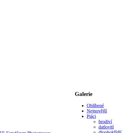
Galerie
Oblíbené
Nejnovější
Ptáci
brodiví
datlovití
dlouhokřídlí