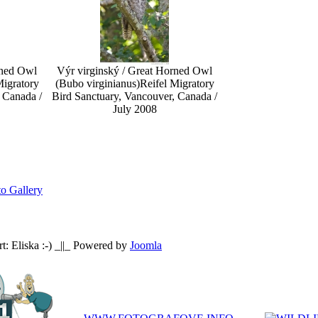
rned Owl
Výr virginský / Great Horned Owl
Migratory
(Bubo virginianus)
Reifel Migratory
 Canada /
Bird Sanctuary, Vancouver, Canada /
July 2008
o Gallery
: Eliska :-) _||_ Powered by
Joomla