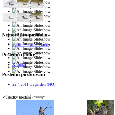
Nejnovější v portfoliu
Portfolio - ptáci Floridy
Poslední články
Krmítko
Poslední pozorování
22.4.2011 Oygarden (NO)
Výsledky hledání - "vyvi"