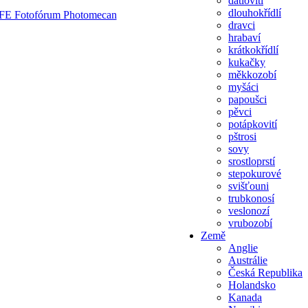
datlovití
dlouhokřídlí
dravci
hrabaví
krátkokřídlí
kukačky
měkkozobí
myšáci
papoušci
pěvci
potápkovití
pštrosi
sovy
srostloprstí
stepokurové
svišťouni
trubkonosí
veslonozí
vrubozobí
Země
Anglie
Austrálie
Česká Republika
Holandsko
Kanada