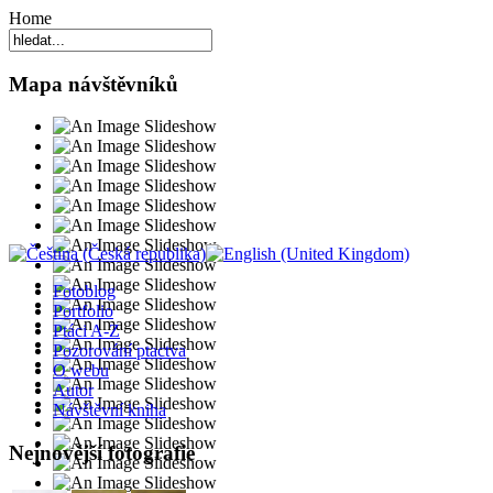
Home
Mapa návštěvníků
Fotoblog
Portfolio
Ptáci A-Z
Pozorování ptactva
O webu
Autor
Návštěvní kniha
Nejnovější fotografie