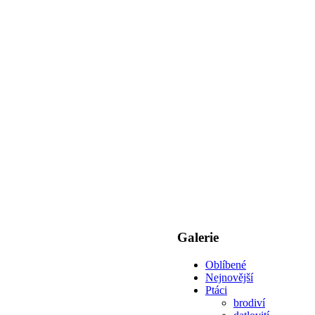
Galerie
Oblíbené
Nejnovější
Ptáci
brodiví