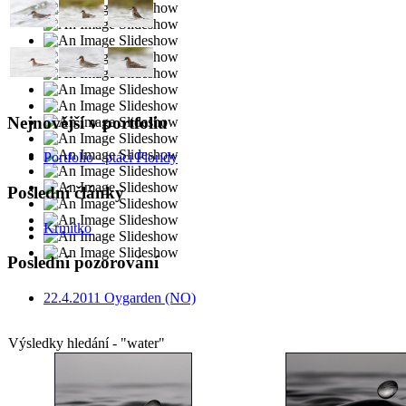
Nejnovější v portfoliu
Portfolio - ptáci Floridy
Poslední články
Krmítko
Poslední pozorování
22.4.2011 Oygarden (NO)
Výsledky hledání - "water"