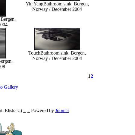
Yin Yang
Bathroom sink, Bergen,
Norway / December 2004
 Bergen,
2004
Touch
Bathroom sink, Bergen,
Norway / December 2004
Bergen,
008
1
2
o Gallery
: Eliska :-) _||_ Powered by
Joomla