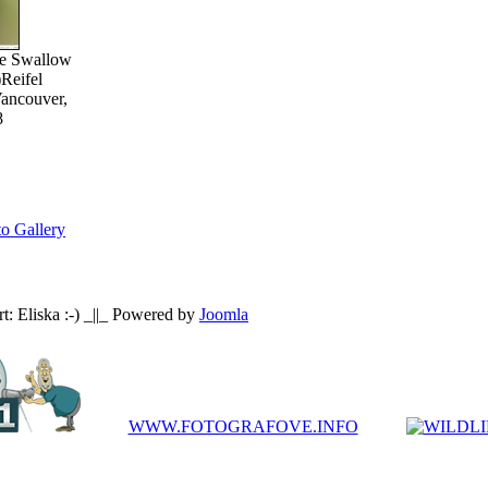
ee Swallow
)
Reifel
Vancouver,
8
o Gallery
: Eliska :-) _||_ Powered by
Joomla
WWW.FOTOGRAFOVE.INFO