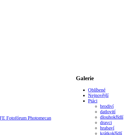
Galerie
Oblíbené
Nejnovější
Ptáci
brodiví
datlovití
dlouhokřídlí
dravci
hrabaví
krátkokřídlí