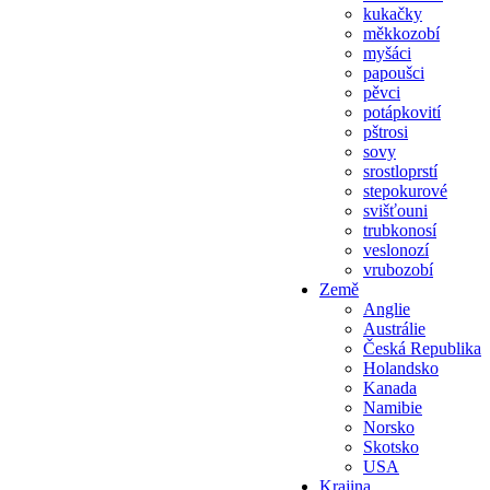
kukačky
měkkozobí
myšáci
papoušci
pěvci
potápkovití
pštrosi
sovy
srostloprstí
stepokurové
svišťouni
trubkonosí
veslonozí
vrubozobí
Země
Anglie
Austrálie
Česká Republika
Holandsko
Kanada
Namibie
Norsko
Skotsko
USA
Krajina