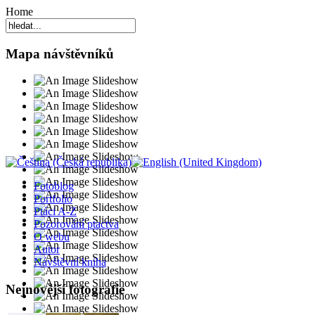
Home
Mapa návštěvníků
Fotoblog
Portfolio
Ptáci A-Z
Pozorování ptactva
O webu
Autor
Návštěvní kniha
Nejnovější fotografie