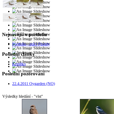
Nejnovější v portfoliu
Portfolio - ptáci Floridy
Poslední články
Krmítko
Poslední pozorování
22.4.2011 Oygarden (NO)
Výsledky hledání - "vlst"