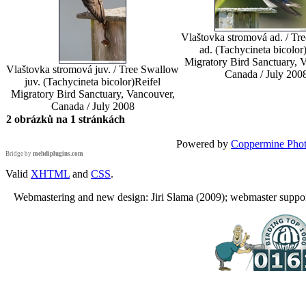
Vlaštovka stromová ad. / Tr
ad. (Tachycineta bicolor
Migratory Bird Sanctuary, 
Vlaštovka stromová juv. / Tree Swallow
Canada / July 200
juv. (Tachycineta bicolor)
Reifel
Migratory Bird Sanctuary, Vancouver,
Canada / July 2008
2 obrázků na 1 stránkách
Powered by
Coppermine Phot
Bridge by
mehdiplugins.com
Valid
XHTML
and
CSS
.
Webmastering and new design: Jiri Slama (2009); webmaster support