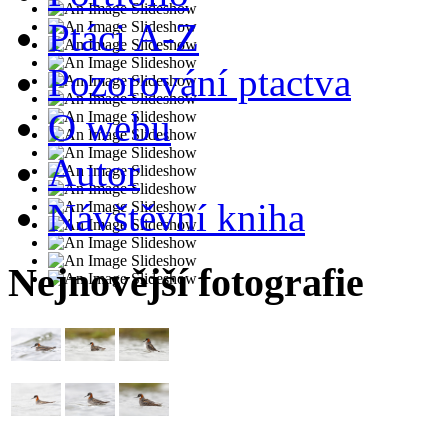
Ptáci A-Z
Pozorování ptactva
O webu
Autor
Návštěvní kniha
Nejnovější fotografie