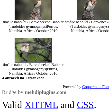
timálie naholící / Bare-cheeked Babbler
timálie naholící / Bare-chee
(Turdoides gymnogenys)
Purros,
(Turdoides gymnogenys)
Namibia, Africa / October 2010
Namibia, Africa / Octob
timálie naholící / Bare-cheeked Babbler
(Turdoides gymnogenys)
Purros,
Namibia, Africa / October 2010
4 obrázků na 1 stránkách
Powered by
Coppermine Phot
Bridge by
mehdiplugins.com
Valid
XHTML
and
CSS
.