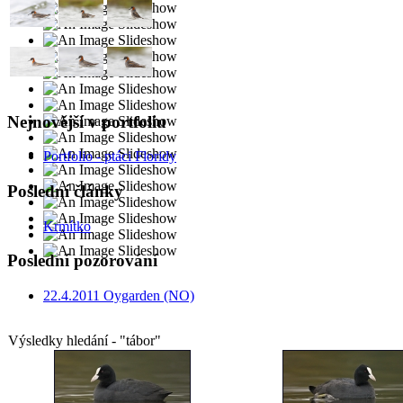
Nejnovější v portfoliu
Portfolio - ptáci Floridy
Poslední články
Krmítko
Poslední pozorování
22.4.2011 Oygarden (NO)
Výsledky hledání - "tábor"