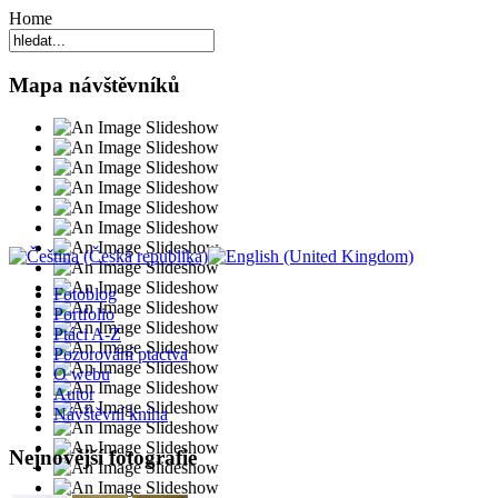
Home
Mapa návštěvníků
Fotoblog
Portfolio
Ptáci A-Z
Pozorování ptactva
O webu
Autor
Návštěvní kniha
Nejnovější fotografie