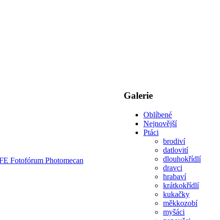
Galerie
Oblíbené
Nejnovější
Ptáci
brodiví
datlovití
dlouhokřídlí
dravci
hrabaví
krátkokřídlí
kukačky
měkkozobí
myšáci