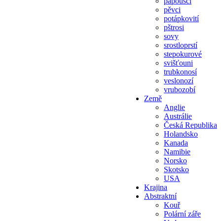
papoušci
pěvci
potápkovití
pštrosi
sovy
srostloprstí
stepokurové
svišťouni
trubkonosí
veslonozí
vrubozobí
Země
Anglie
Austrálie
Česká Republika
Holandsko
Kanada
Namibie
Norsko
Skotsko
USA
Krajina
Abstraktní
Kouř
Polární záře