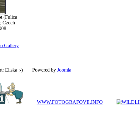
t (Fulica
r, Czech
008
o Gallery
: Eliska :-) _||_ Powered by
Joomla
WWW.FOTOGRAFOVE.INFO