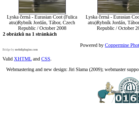
Lyska černá - Eurasian Coot (Fulica
Lyska černá - Eurasian Coo
atra)
Rybník Jordán, Tábor, Czech
atra)
Rybník Jordán, Tábo
Republic / October 2008
Republic / October 2
2 obrázků na 1 stránkách
Powered by
Coppermine Phot
Bridge by
mehdiplugins.com
Valid
XHTML
and
CSS
.
Webmastering and new design: Jiri Slama (2009); webmaster support