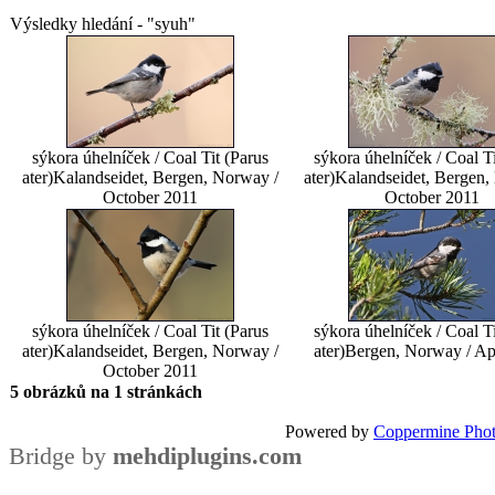
Výsledky hledání - "syuh"
sýkora úhelníček / Coal Tit (Parus
sýkora úhelníček / Coal Ti
ater)
Kalandseidet, Bergen, Norway /
ater)
Kalandseidet, Bergen,
October 2011
October 2011
sýkora úhelníček / Coal Tit (Parus
sýkora úhelníček / Coal Ti
ater)
Kalandseidet, Bergen, Norway /
ater)
Bergen, Norway / Ap
October 2011
5 obrázků na 1 stránkách
Powered by
Coppermine Phot
Bridge by
mehdiplugins.com