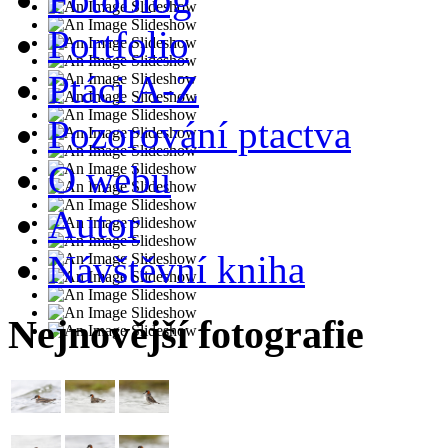
Portfolio
Ptáci A-Z
Pozorování ptactva
O webu
Autor
Návštěvní kniha
Nejnovější fotografie