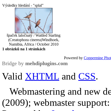
Výsledky hledání - "splal"
špaček laločnatý / Wattled Starling
(Creatophora cinerea)
Windhoek,
Namibia, Africa / October 2010
1 obrázků na 1 stránkách
Powered by
Coppermine Phot
Bridge by
mehdiplugins.com
Valid
XHTML
and
CSS
.
Webmastering and new des
(2009); webmaster support: E