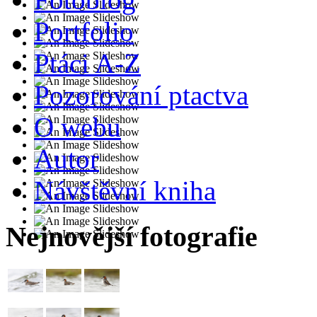
Portfolio
Ptáci A-Z
Pozorování ptactva
O webu
Autor
Návštěvní kniha
Nejnovější fotografie