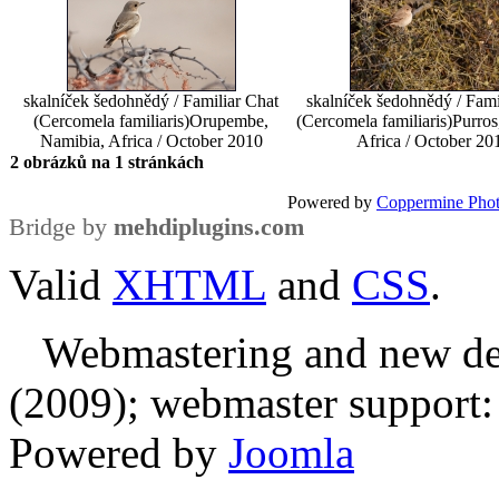
skalníček šedohnědý / Familiar Chat
skalníček šedohnědý / Fami
(Cercomela familiaris)
Orupembe,
(Cercomela familiaris)
Purros
Namibia, Africa / October 2010
Africa / October 20
2 obrázků na 1 stránkách
Powered by
Coppermine Phot
Bridge by
mehdiplugins.com
Valid
XHTML
and
CSS
.
Webmastering and new des
(2009); webmaster support: E
Powered by
Joomla