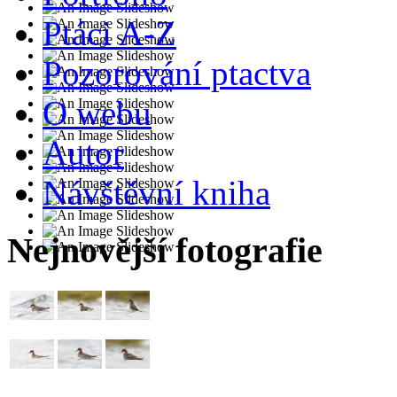
Ptáci A-Z
Pozorování ptactva
O webu
Autor
Návštěvní kniha
Nejnovější fotografie