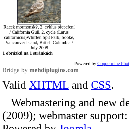
Racek mormonský, 2. cyklus přepeření
/ California Gull, 2. cycle (Larus
californicus)
Whiffen Spit Park, Sooke,
Vancouver Island, British Columbia /
July 2008
1 obrázků na 1 stránkách
Powered by
Coppermine Phot
Bridge by
mehdiplugins.com
Valid
XHTML
and
CSS
.
Webmastering and new des
(2009); webmaster support: E
Powered by
Joomla