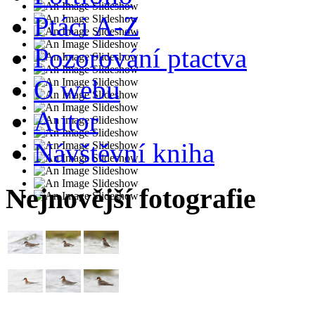
Ptáci A-Z
Pozorování ptactva
O webu
Autor
Návštěvní kniha
Nejnovější fotografie