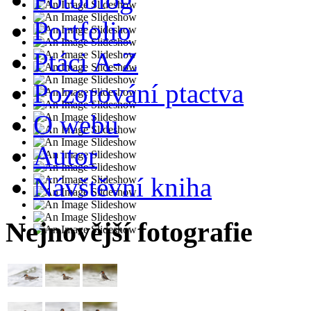
Portfolio
Ptáci A-Z
Pozorování ptactva
O webu
Autor
Návštěvní kniha
Nejnovější fotografie