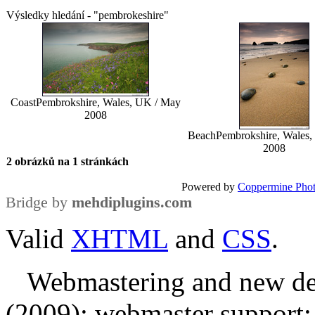
Výsledky hledání - "pembrokeshire"
Coast
Pembrokshire, Wales, UK / May
2008
Beach
Pembrokshire, Wales
2008
2 obrázků na 1 stránkách
Powered by
Coppermine Phot
Bridge by
mehdiplugins.com
Valid
XHTML
and
CSS
.
Webmastering and new des
(2009); webmaster support: E