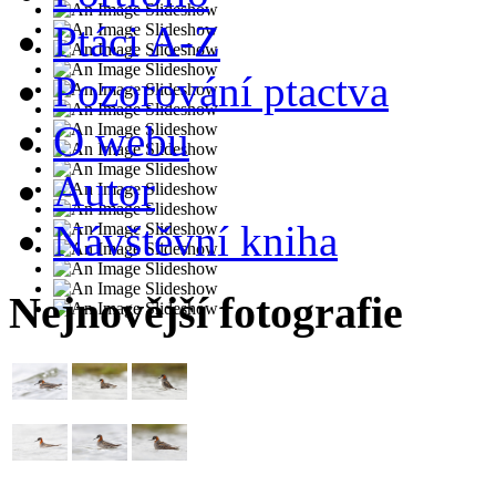
Ptáci A-Z
Pozorování ptactva
O webu
Autor
Návštěvní kniha
Nejnovější fotografie