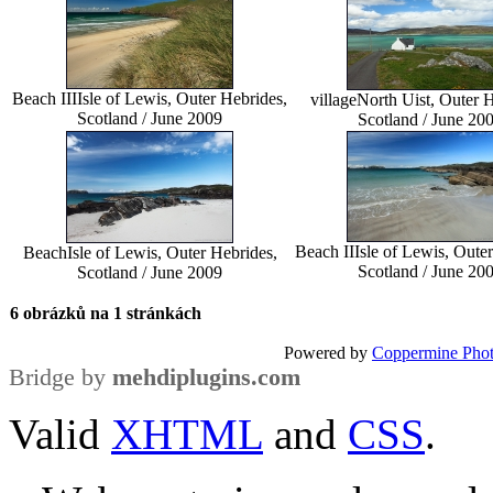
Beach III
Isle of Lewis, Outer Hebrides,
village
North Uist, Outer H
Scotland / June 2009
Scotland / June 20
Beach II
Isle of Lewis, Oute
Beach
Isle of Lewis, Outer Hebrides,
Scotland / June 20
Scotland / June 2009
6 obrázků na 1 stránkách
Powered by
Coppermine Phot
Bridge by
mehdiplugins.com
Valid
XHTML
and
CSS
.