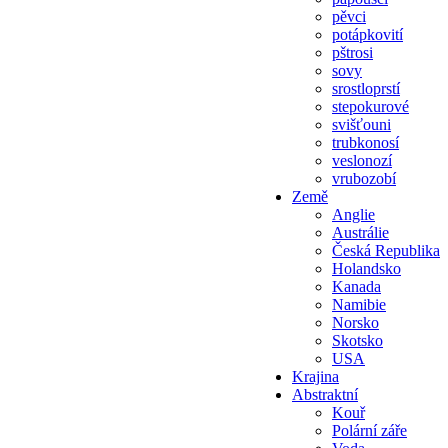
pěvci
potápkovití
pštrosi
sovy
srostloprstí
stepokurové
svišťouni
trubkonosí
veslonozí
vrubozobí
Země
Anglie
Austrálie
Česká Republika
Holandsko
Kanada
Namibie
Norsko
Skotsko
USA
Krajina
Abstraktní
Kouř
Polární záře