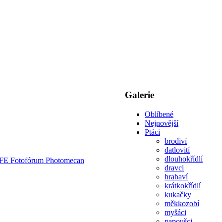
Galerie
Oblíbené
Nejnovější
Ptáci
brodiví
datlovití
dlouhokřídlí
dravci
hrabaví
krátkokřídlí
kukačky
měkkozobí
myšáci
papoušci