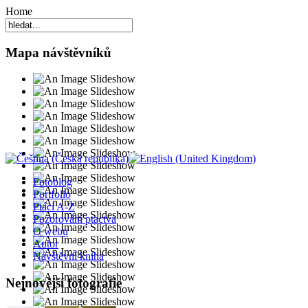
Home
Mapa návštěvníků
Fotoblog
Portfolio
Ptáci A-Z
Pozorování ptactva
O webu
Autor
Návštěvní kniha
Nejnovější fotografie