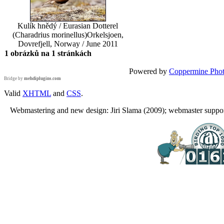
Kulík hnědý / Eurasian Dotterel
(Charadrius morinellus)
Orkelsjoen,
Dovrefjell, Norway / June 2011
1 obrázků na 1 stránkách
Powered by
Coppermine Phot
Bridge by
mehdiplugins.com
Valid
XHTML
and
CSS
.
Webmastering and new design: Jiri Slama (2009); webmaster support