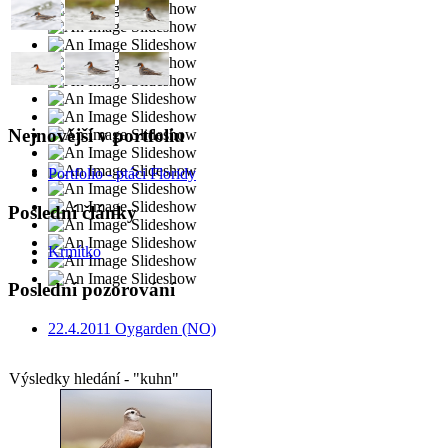
Nejnovější v portfoliu
Portfolio - ptáci Floridy
Poslední články
Krmítko
Poslední pozorování
22.4.2011 Oygarden (NO)
Výsledky hledání - "kuhn"