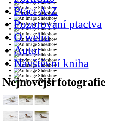
Ptáci A-Z
Pozorování ptactva
O webu
Autor
Návštěvní kniha
Nejnovější fotografie