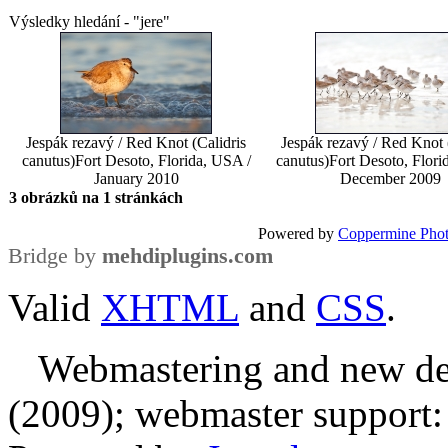
Výsledky hledání - "jere"
Jespák rezavý / Red Knot (Calidris
Jespák rezavý / Red Knot 
canutus)
Fort Desoto, Florida, USA /
canutus)
Fort Desoto, Flori
January 2010
December 2009
3 obrázků na 1 stránkách
Powered by
Coppermine Phot
Bridge by
mehdiplugins.com
Valid
XHTML
and
CSS
.
Webmastering and new des
(2009); webmaster support: E