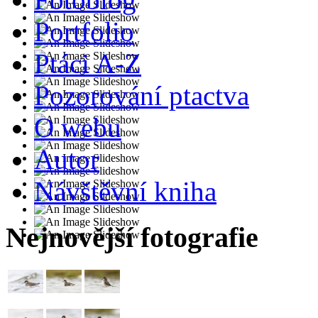
Portfolio
Ptáci A-Z
Pozorování ptactva
O webu
Autor
Návštěvní kniha
Nejnovější fotografie