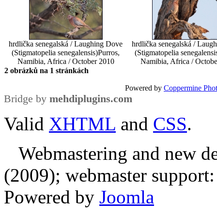
hrdlička senegalská / Laughing Dove
hrdlička senegalská / Laug
(Stigmatopelia senegalensis)
Purros,
(Stigmatopelia senegalensi
Namibia, Africa / October 2010
Namibia, Africa / Octob
2 obrázků na 1 stránkách
Powered by
Coppermine Phot
Bridge by
mehdiplugins.com
Valid
XHTML
and
CSS
.
Webmastering and new des
(2009); webmaster support: E
Powered by
Joomla