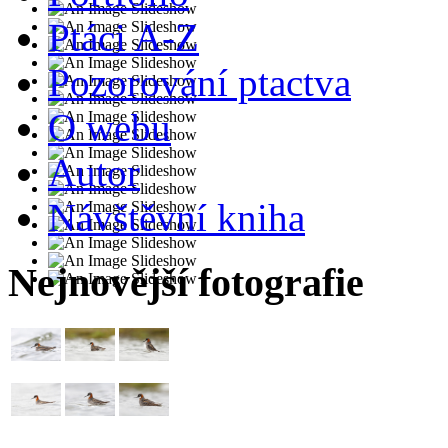
Ptáci A-Z
Pozorování ptactva
O webu
Autor
Návštěvní kniha
Nejnovější fotografie