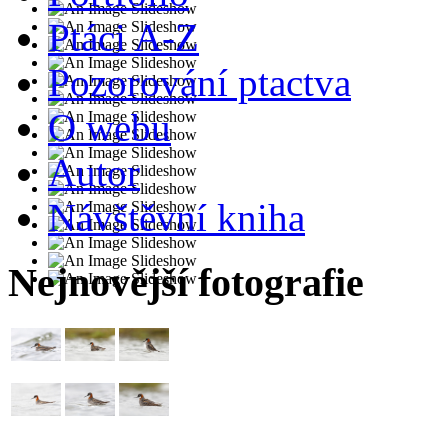
Ptáci A-Z
Pozorování ptactva
O webu
Autor
Návštěvní kniha
Nejnovější fotografie