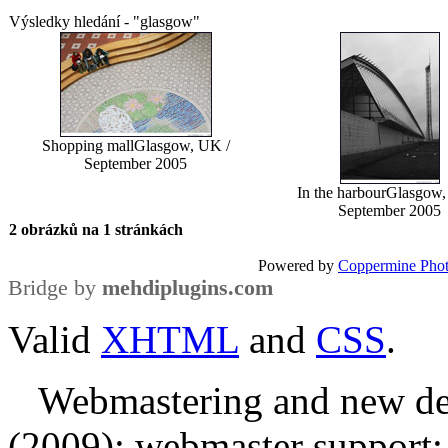
Výsledky hledání - "glasgow"
Shopping mall
Glasgow, UK /
September 2005
In the harbour
Glasgow,
September 2005
2 obrázků na 1 stránkách
Powered by
Coppermine Phot
Bridge by
mehdiplugins.com
Valid
XHTML
and
CSS
.
Webmastering and new des
(2009); webmaster support: E