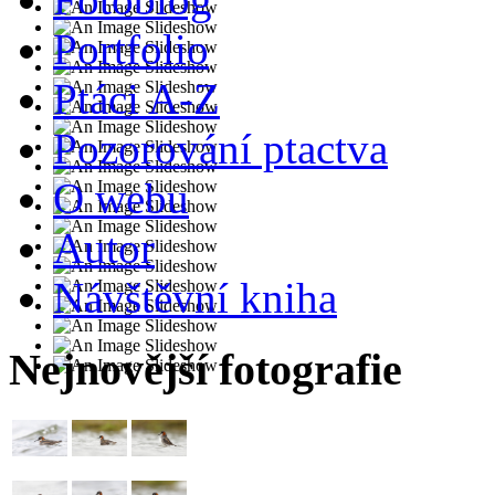
Portfolio
Ptáci A-Z
Pozorování ptactva
O webu
Autor
Návštěvní kniha
Nejnovější fotografie