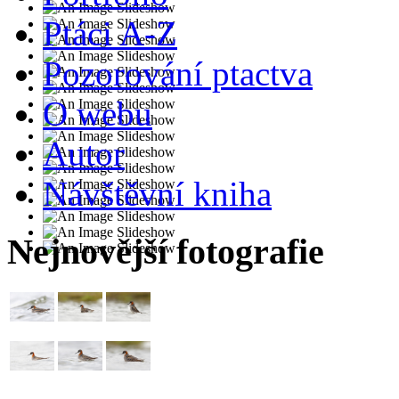
Ptáci A-Z
Pozorování ptactva
O webu
Autor
Návštěvní kniha
Nejnovější fotografie