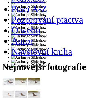
Ptáci A-Z
Pozorování ptactva
O webu
Autor
Návštěvní kniha
Nejnovější fotografie