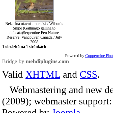
Bekasina otavní americká / Wilson´s
Snipe (Gallinago gallinago
delicata)
Serpentine Fen Nature
Reserve, Vancouver, Canada / July
2008
1 obrázků na 1 stránkách
Powered by
Coppermine Phot
Bridge by
mehdiplugins.com
Valid
XHTML
and
CSS
.
Webmastering and new des
(2009); webmaster support: E
Powered by
Joomla