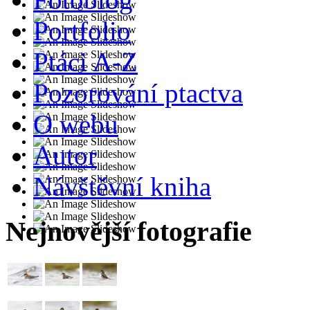
Portfolio
Ptáci A-Z
Pozorování ptactva
O webu
Autor
Návštěvní kniha
Nejnovější fotografie