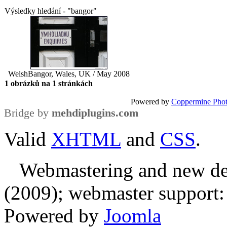
Výsledky hledání - "bangor"
Welsh
Bangor, Wales, UK / May 2008
1 obrázků na 1 stránkách
Powered by
Coppermine Phot
Bridge by
mehdiplugins.com
Valid
XHTML
and
CSS
.
Webmastering and new des
(2009); webmaster support: E
Powered by
Joomla