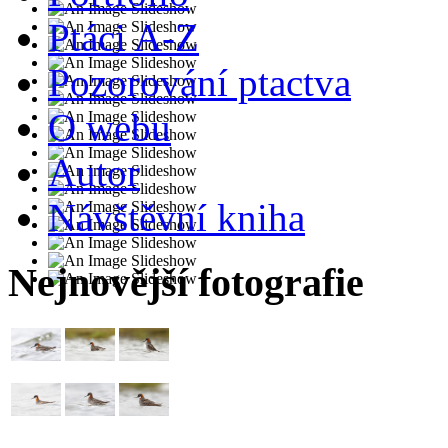
Ptáci A-Z
Pozorování ptactva
O webu
Autor
Návštěvní kniha
Nejnovější fotografie