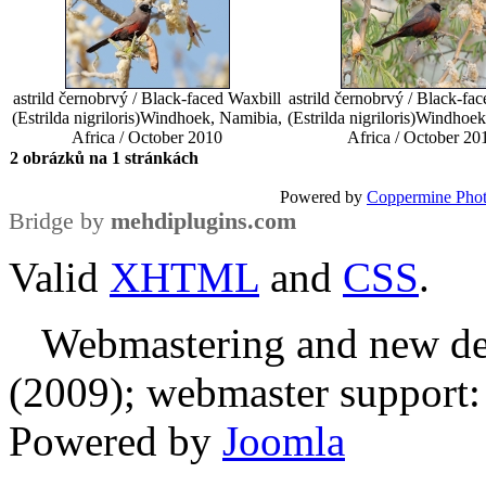
astrild černobrvý / Black-faced Waxbill
astrild černobrvý / Black-fa
(Estrilda nigriloris)
Windhoek, Namibia,
(Estrilda nigriloris)
Windhoek
Africa / October 2010
Africa / October 20
2 obrázků na 1 stránkách
Powered by
Coppermine Phot
Bridge by
mehdiplugins.com
Valid
XHTML
and
CSS
.
Webmastering and new des
(2009); webmaster support: E
Powered by
Joomla