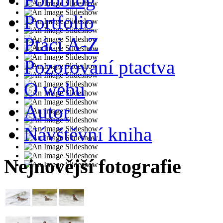
Portfolio
Ptáci A-Z
Pozorování ptactva
O webu
Autor
Návštěvní kniha
Nejnovější fotografie