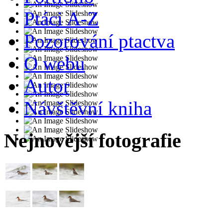
Ptáci A-Z
Pozorování ptactva
O webu
Autor
Návštěvní kniha
Nejnovější fotografie