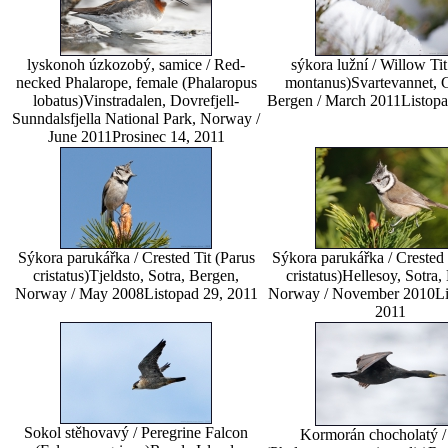
lyskonoh úzkozobý, samice / Red-
sýkora lužní / Willow Tit
necked Phalarope, female (Phalaropus
montanus)
Svartevannet, Gu
lobatus)
Vinstradalen, Dovrefjell-
Bergen / March 2011
Listopa
Sunndalsfjella National Park, Norway /
June 2011
Prosinec 14, 2011
Sýkora parukářka / Crested Tit (Parus
Sýkora parukářka / Crested 
cristatus)
Tjeldsto, Sotra, Bergen,
cristatus)
Hellesoy, Sotra,
Norway / May 2008
Listopad 29, 2011
Norway / November 2010
Li
2011
Sokol stěhovavý / Peregrine Falcon
Kormorán chocholatý /