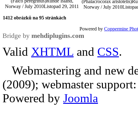
(Falco peregrinus)
Runde Island,
(Phalacrocorax aristotelis)
Ru
Norway / July 2010
Listopad 29, 2011
Norway / July 2010
Listopa
1412 obrázků na 95 stránkách
Powered by
Coppermine Phot
Bridge by
mehdiplugins.com
Valid
XHTML
and
CSS
.
Webmastering and new des
(2009); webmaster support: E
Powered by
Joomla