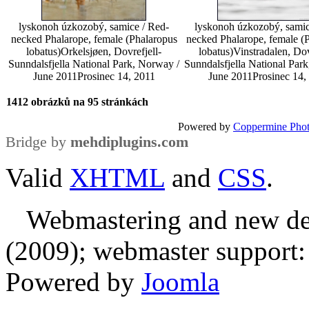
lyskonoh úzkozobý, samice / Red-
lyskonoh úzkozobý, samic
necked Phalarope, female (Phalaropus
necked Phalarope, female (
lobatus)
Orkelsjøen, Dovrefjell-
lobatus)
Vinstradalen, Dov
Sunndalsfjella National Park, Norway /
Sunndalsfjella National Par
June 2011
Prosinec 14, 2011
June 2011
Prosinec 14,
1412 obrázků na 95 stránkách
Powered by
Coppermine Phot
Bridge by
mehdiplugins.com
Valid
XHTML
and
CSS
.
Webmastering and new des
(2009); webmaster support: E
Powered by
Joomla