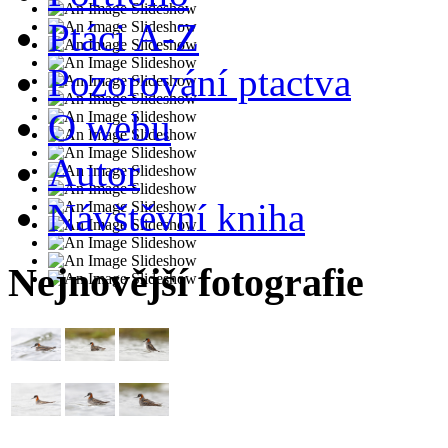
Ptáci A-Z
Pozorování ptactva
O webu
Autor
Návštěvní kniha
Nejnovější fotografie