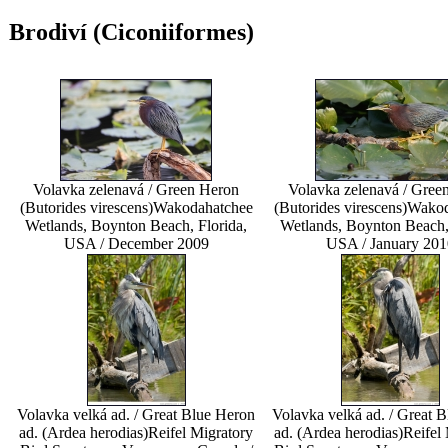
Brodiví (Ciconiiformes)
Volavka zelenavá / Green Heron
Volavka zelenavá / Gree
(Butorides virescens)
Wakodahatchee
(Butorides virescens)
Wakod
Wetlands, Boynton Beach, Florida,
Wetlands, Boynton Beach, 
USA / December 2009
USA / January 201
Volavka velká ad. / Great Blue Heron
Volavka velká ad. / Great 
ad. (Ardea herodias)
Reifel Migratory
ad. (Ardea herodias)
Reifel