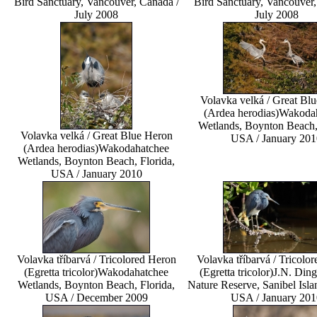
Bird Sanctuary, Vancouver, Canada /
Bird Sanctuary, Vancouver,
July 2008
July 2008
Volavka velká / Great Bl
(Ardea herodias)
Wakodah
Wetlands, Boynton Beach, 
Volavka velká / Great Blue Heron
USA / January 201
(Ardea herodias)
Wakodahatchee
Wetlands, Boynton Beach, Florida,
USA / January 2010
Volavka tříbarvá / Tricolored Heron
Volavka tříbarvá / Tricolo
(Egretta tricolor)
Wakodahatchee
(Egretta tricolor)
J.N. Ding
Wetlands, Boynton Beach, Florida,
Nature Reserve, Sanibel Islan
USA / December 2009
USA / January 201