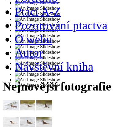
Ptáci A-Z
Pozorování ptactva
O webu
Autor
Návštěvní kniha
Nejnovější fotografie