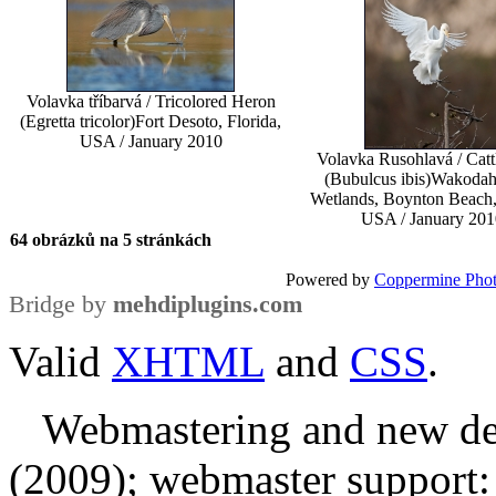
Volavka tříbarvá / Tricolored Heron
(Egretta tricolor)
Fort Desoto, Florida,
USA / January 2010
Volavka Rusohlavá / Catt
(Bubulcus ibis)
Wakodah
Wetlands, Boynton Beach, 
USA / January 201
64 obrázků na 5 stránkách
Powered by
Coppermine Phot
Bridge by
mehdiplugins.com
Valid
XHTML
and
CSS
.
Webmastering and new des
(2009); webmaster support: E