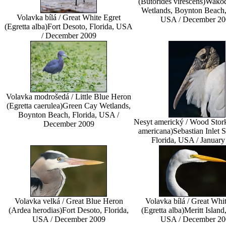
(Butorides virescens)
Wakod
Wetlands, Boynton Beach, 
Volavka bílá / Great White Egret
USA / December 20
(Egretta alba)
Fort Desoto, Florida, USA
/ December 2009
Volavka modrošedá / Little Blue Heron
(Egretta caerulea)
Green Cay Wetlands,
Boynton Beach, Florida, USA /
Nesyt americký / Wood Stor
December 2009
americana)
Sebastian Inlet S
Florida, USA / January
Volavka velká / Great Blue Heron
Volavka bílá / Great Whi
(Ardea herodias)
Fort Desoto, Florida,
(Egretta alba)
Meritt Island,
USA / December 2009
USA / December 20