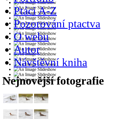
Ptáci A-Z
Pozorování ptactva
O webu
Autor
Návštěvní kniha
Nejnovější fotografie