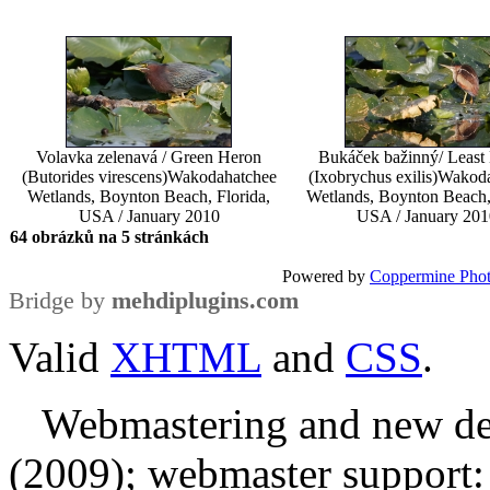
Volavka zelenavá / Green Heron
Bukáček bažinný/ Least 
(Butorides virescens)
Wakodahatchee
(Ixobrychus exilis)
Wakoda
Wetlands, Boynton Beach, Florida,
Wetlands, Boynton Beach, 
USA / January 2010
USA / January 201
64 obrázků na 5 stránkách
Powered by
Coppermine Phot
Bridge by
mehdiplugins.com
Valid
XHTML
and
CSS
.
Webmastering and new des
(2009); webmaster support: E