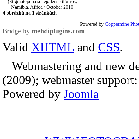
(Stigmatopelia senegalensis)
Purros,
Namibia, Africa / October 2010
4 obrázků na 1 stránkách
Powered by
Coppermine Phot
Bridge by
mehdiplugins.com
Valid
XHTML
and
CSS
.
Webmastering and new des
(2009); webmaster support: E
Powered by
Joomla