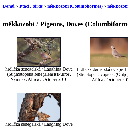
Domů
>
Ptáci / birds
>
měkkozobí (Columbiformes)
>
měkkozobí
měkkozobí / Pigeons, Doves (Columbiform
hrdlička senegalská / Laughing Dove
hrdlička damarská / Cape T
(Stigmatopelia senegalensis)
Purros,
(Streptopelia capicola)
Outjo
Namibia, Africa / October 2010
Africa / October 20
hrdlička senegalská / Laughing Dove