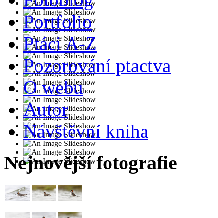
Portfolio
Ptáci A-Z
Pozorování ptactva
O webu
Autor
Návštěvní kniha
Nejnovější fotografie