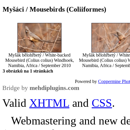
Myšáci / Mousebirds (Coliiformes)
Myšák bělohřbetý / White-backed
Myšák bělohřbetý / Whit
Mousebird (Colius colius)
Windhoek,
Mousebird (Colius colius)
W
Namibia, Africa / September 2010
Namibia, Africa / Septem
3 obrázků na 1 stránkách
Powered by
Coppermine Phot
Bridge by
mehdiplugins.com
Valid
XHTML
and
CSS
.
Webmastering and new des