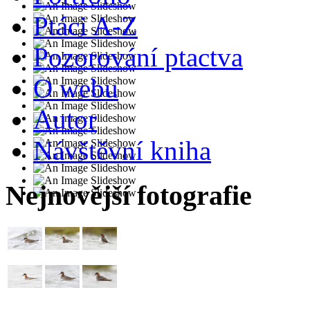
Ptáci A-Z
Pozorování ptactva
O webu
Autor
Návštěvní kniha
Nejnovější fotografie