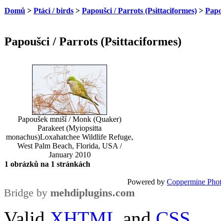
Domů
>
Ptáci / birds
>
Papoušci / Parrots (Psittaciformes)
>
Papo
Papoušci / Parrots (Psittaciformes)
Papoušek mniší / Monk (Quaker)
Parakeet (Myiopsitta
monachus)
Loxahatchee Wildlife Refuge,
West Palm Beach, Florida, USA /
January 2010
1 obrázků na 1 stránkách
Powered by
Coppermine Phot
Bridge by
mehdiplugins.com
Valid
XHTML
and
CSS
.