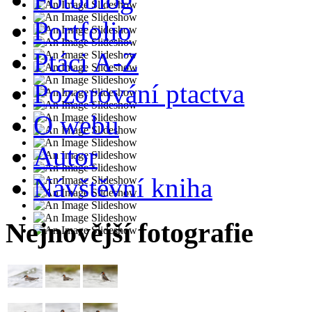
Portfolio
Ptáci A-Z
Pozorování ptactva
O webu
Autor
Návštěvní kniha
Nejnovější fotografie