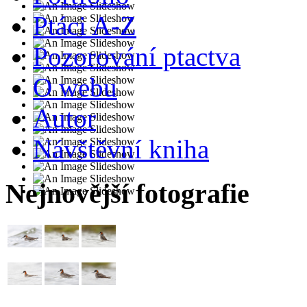
Ptáci A-Z
Pozorování ptactva
O webu
Autor
Návštěvní kniha
Nejnovější fotografie