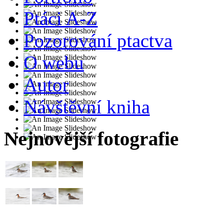
Ptáci A-Z
Pozorování ptactva
O webu
Autor
Návštěvní kniha
Nejnovější fotografie