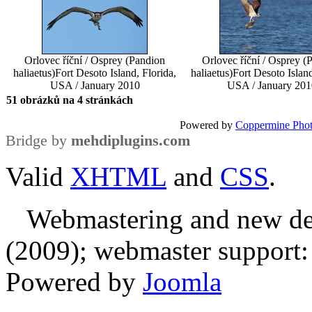
Orlovec říční / Osprey (Pandion
Orlovec říční / Osprey (
haliaetus)
Fort Desoto Island, Florida,
haliaetus)
Fort Desoto Island
USA / January 2010
USA / January 201
51 obrázků na 4 stránkách
Powered by
Coppermine Phot
Bridge by
mehdiplugins.com
Valid
XHTML
and
CSS
.
Webmastering and new des
(2009); webmaster support: E
Powered by
Joomla