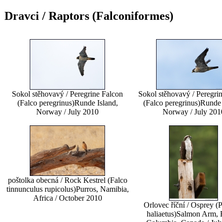
Dravci / Raptors (Falconiformes)
Sokol stěhovavý / Peregrine Falcon
Sokol stěhovavý / Peregri
(Falco peregrinus)
Runde Island,
(Falco peregrinus)
Runde 
Norway / July 2010
Norway / July 201
poštolka obecná / Rock Kestrel (Falco
tinnunculus rupicolus)
Purros, Namibia,
Africa / October 2010
Orlovec říční / Osprey (
haliaetus)
Salmon Arm, B