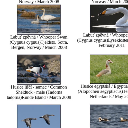
Norway / March 2008
Norway / March 20
Labuť zpěvná / Whoope
Labuť zpěvná / Whooper Swan
(Cygnus cygnus)
Lysekloster
(Cygnus cygnus)
Tjeldsto, Sotra,
February 2011
Bergen, Norway / March 2008
Husice egyptská / Egypti
Husice liščí - samec / Common
(Alopochen aegyptiacus)
Tex
Shelduck - male (Tadorna
Netherlands / May 2
tadorna)
Runde Island / March 2008