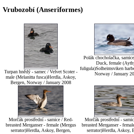
Vrubozobí (Anseriformes)
Polák chocholačka, samice
Duck, female (Ayth
fuligula)
Solheimsviken harbo
Turpan hnědý - samec / Velvet Scoter -
Norway / January 2
male (Melanitta fusca)
Herdla, Askoy,
Bergen, Norway / January 2008
Morčák prostřední - samice / Red-
Morčák prostřední - samic
breasted Merganser - female (Mergus
breasted Merganser - femal
serrator)
Herdla, Askoy, Bergen,
serrator)
Herdla, Askoy, 