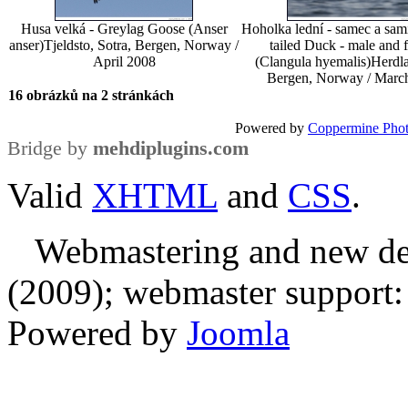
Husa velká - Greylag Goose (Anser
Hoholka lední - samec a sam
anser)
Tjeldsto, Sotra, Bergen, Norway /
tailed Duck - male and 
April 2008
(Clangula hyemalis)
Herdla
Bergen, Norway / Marc
16 obrázků na 2 stránkách
Powered by
Coppermine Phot
Bridge by
mehdiplugins.com
Valid
XHTML
and
CSS
.
Webmastering and new des
(2009); webmaster support: E
Powered by
Joomla